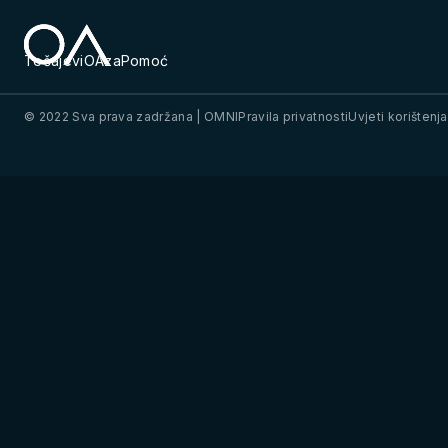
Tečajevi
OAza
Pomoć
© 2022 Sva prava zadržana | OMNI
Pravila privatnosti
Uvjeti korištenja