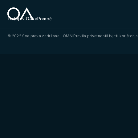
Tečajevi
OAza
Pomoć
© 2022 Sva prava zadržana | OMNI
Pravila privatnosti
Uvjeti korištenja